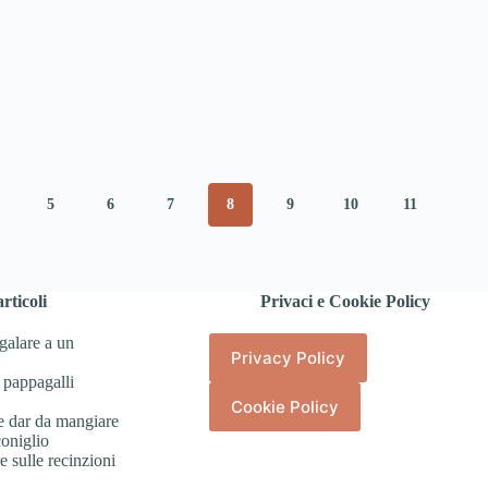
5
6
7
8
9
10
11
rticoli
Privaci e Cookie Policy
galare a un
Privacy Policy
 pappagalli
Cookie Policy
e dar da mangiare
coniglio
 sulle recinzioni