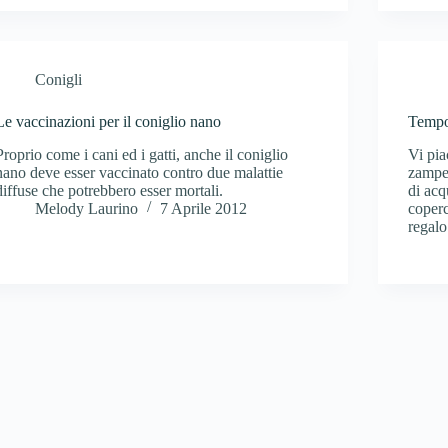
Conigli
Le vaccinazioni per il coniglio nano
Tempo
Proprio come i cani ed i gatti, anche il coniglio
Vi pia
nano deve esser vaccinato contro due malattie
zampe?
diffuse che potrebbero esser mortali.
di acq
Melody Laurino
7 Aprile 2012
coper
regalo