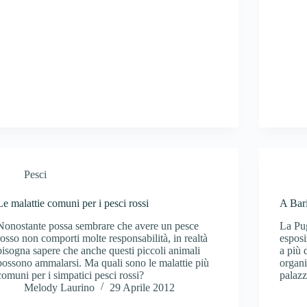
Pesci
Le malattie comuni per i pesci rossi
A Bari
Nonostante possa sembrare che avere un pesce
La Pug
rosso non comporti molte responsabilità, in realtà
esposi
bisogna sapere che anche questi piccoli animali
a più 
possono ammalarsi. Ma quali sono le malattie più
organi
comuni per i simpatici pesci rossi?
palazz
Melody Laurino
29 Aprile 2012