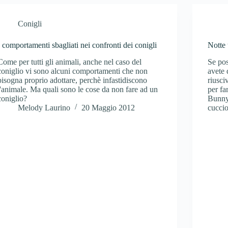
Conigli
I comportamenti sbagliati nei confronti dei conigli
Notte 
Come per tutti gli animali, anche nel caso del
Se pos
coniglio vi sono alcuni comportamenti che non
avete 
bisogna proprio adottare, perchè infastidiscono
riusci
l'animale. Ma quali sono le cose da non fare ad un
per fa
coniglio?
Bunny,
Melody Laurino
20 Maggio 2012
cuccio