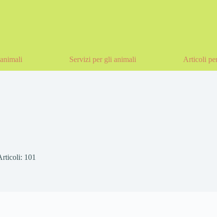
animali
Servizi per gli animali
Articoli pe
Articoli: 101