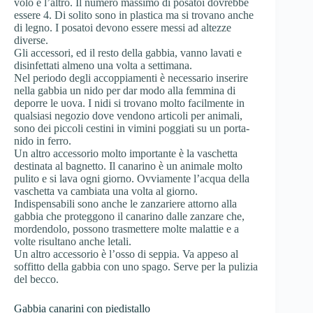
volo e l’altro. Il numero massimo di posatoi dovrebbe
essere 4. Di solito sono in plastica ma si trovano anche
di legno. I posatoi devono essere messi ad altezze
diverse.
Gli accessori, ed il resto della gabbia, vanno lavati e
disinfettati almeno una volta a settimana.
Nel periodo degli accoppiamenti è necessario inserire
nella gabbia un nido per dar modo alla femmina di
deporre le uova. I nidi si trovano molto facilmente in
qualsiasi negozio dove vendono articoli per animali,
sono dei piccoli cestini in vimini poggiati su un porta-
nido in ferro.
Un altro accessorio molto importante è la vaschetta
destinata al bagnetto. Il canarino è un animale molto
pulito e si lava ogni giorno. Ovviamente l’acqua della
vaschetta va cambiata una volta al giorno.
Indispensabili sono anche le zanzariere attorno alla
gabbia che proteggono il canarino dalle zanzare che,
mordendolo, possono trasmettere molte malattie e a
volte risultano anche letali.
Un altro accessorio è l’osso di seppia. Va appeso al
soffitto della gabbia con uno spago. Serve per la pulizia
del becco.
Gabbia canarini con piedistallo