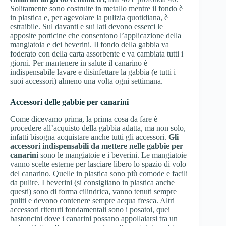
Solitamente sono costruite in metallo mentre il fondo è
in plastica e, per agevolare la pulizia quotidiana, è
estraibile. Sul davanti e sui lati devono esserci le
apposite porticine che consentono l’applicazione della
mangiatoia e dei beverini. Il fondo della gabbia va
foderato con della carta assorbente e va cambiata tutti i
giorni. Per mantenere in salute il canarino è
indispensabile lavare e disinfettare la gabbia (e tutti i
suoi accessori) almeno una volta ogni settimana.
Accessori delle gabbie per canarini
Come dicevamo prima, la prima cosa da fare è
procedere all’acquisto della gabbia adatta, ma non solo,
infatti bisogna acquistare anche tutti gli accessori.
Gli
accessori indispensabili da mettere nelle gabbie per
canarini
sono le mangiatoie e i beverini. Le mangiatoie
vanno scelte esterne per lasciare libero lo spazio di volo
del canarino. Quelle in plastica sono più comode e facili
da pulire. I beverini (si consigliano in plastica anche
questi) sono di forma cilindrica, vanno tenuti sempre
puliti e devono contenere sempre acqua fresca. Altri
accessori ritenuti fondamentali sono i posatoi, quei
bastoncini dove i canarini possano appollaiarsi tra un