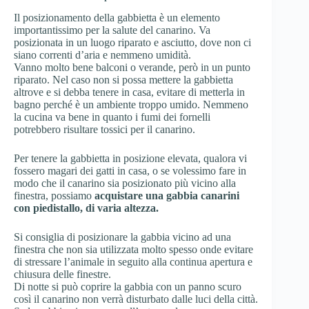
Il posizionamento della gabbietta è un elemento
importantissimo per la salute del canarino. Va
posizionata in un luogo riparato e asciutto, dove non ci
siano correnti d’aria e nemmeno umidità.
Vanno molto bene balconi o verande, però in un punto
riparato. Nel caso non si possa mettere la gabbietta
altrove e si debba tenere in casa, evitare di metterla in
bagno perché è un ambiente troppo umido. Nemmeno
la cucina va bene in quanto i fumi dei fornelli
potrebbero risultare tossici per il canarino.
Per tenere la gabbietta in posizione elevata, qualora vi
fossero magari dei gatti in casa, o se volessimo fare in
modo che il canarino sia posizionato più vicino alla
finestra, possiamo
acquistare una gabbia canarini
con piedistallo, di varia altezza.
Si consiglia di posizionare la gabbia vicino ad una
finestra che non sia utilizzata molto spesso onde evitare
di stressare l’animale in seguito alla continua apertura e
chiusura delle finestre.
Di notte si può coprire la gabbia con un panno scuro
così il canarino non verrà disturbato dalle luci della città.