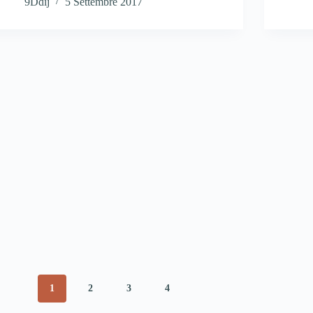
9Ddij
5 Settembre 2017
1
2
3
4