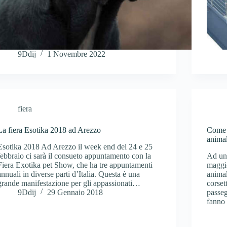
9Ddij
1 Novembre 2022
fiera
La fiera Esotika 2018 ad Arezzo
Come i
anima
Esotika 2018 Ad Arezzo il week end del 24 e 25
febbraio ci sarà il consueto appuntamento con la
Ad un 
Fiera Exotika pet Show, che ha tre appuntamenti
maggio
annuali in diverse parti d’Italia. Questa è una
animal
grande manifestazione per gli appassionati…
corset
9Ddij
29 Gennaio 2018
passeg
fanno