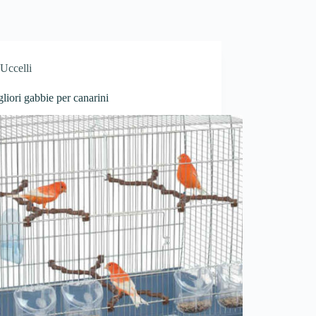
Uccelli
liori gabbie per canarini