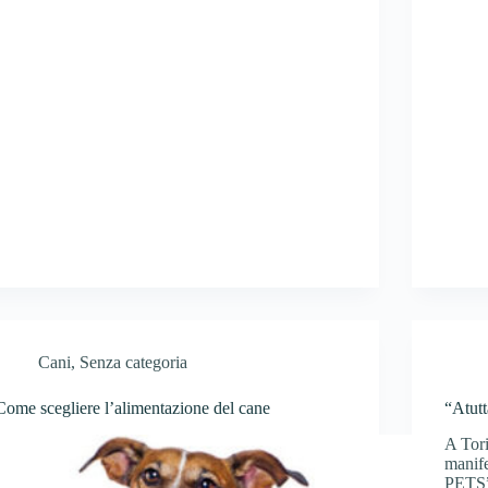
Cani
,
Senza categoria
Come scegliere l’alimentazione del cane
“Atut
A Tori
manif
PETS”,