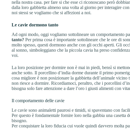
nella nostra casa. per fare si che esse ci riconoscano però dobbiam
dalla loro gabbietta almeno una volta al giorno per interagire con
noi stessi se vogliamo che si affezioni a noi.
Le cavie dormono tanto
Ad ogni modo, oggi vogliamo sottolineare un comportamento part
tanto?
Per prima cosa è importante sottolineare che le ore di sonn
molto spesso, questi dormono anche con gli occhi aperti. Gli occ
al sonno, simboleggiano che la piccola cavia ha preso confidenza
voi.
La loro posizione per dormire non è mai in piedi, bensì si mettono
anche sotto. Il porcellino d’india dorme durante il primo pomerig
cosa migliore è non posizionare la gabbietta dell’animale vicino 
non riesce a dormire. Ricordiamoci, peraltro, che i porcellini d’i
bisogna solo fare attenzione a dare l’oro i giusti alimenti con vit
Il comportamento delle cavie
Le cavie sono animaletti paurosi e timidi, si spaventano con fac
Per questo è fondamentale fornire loro nella gabbia una casetta 
bisogno.
Per conquistare la loro fiducia cui vuole quindi davvero molta pa