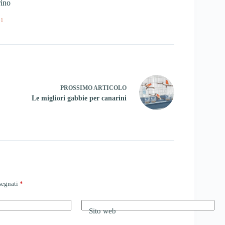
ino
01
PROSSIMO
ARTICOLO
Le migliori gabbie per canarini
ssegnati
*
Sito web