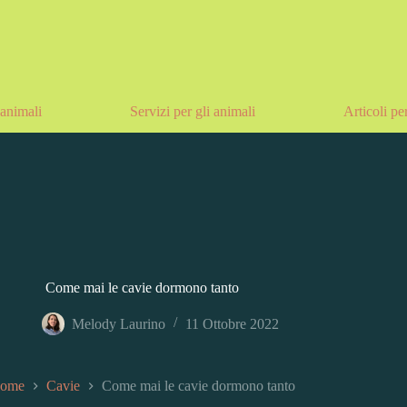
animali
Servizi per gli animali
Articoli pe
Come mai le cavie dormono tanto
Melody Laurino
11 Ottobre 2022
ome
Cavie
Come mai le cavie dormono tanto