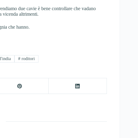
prendiamo due cavie è bene controllare che vadano
a vicenda altrimenti.
agnia che hanno.
d'india
#
roditori