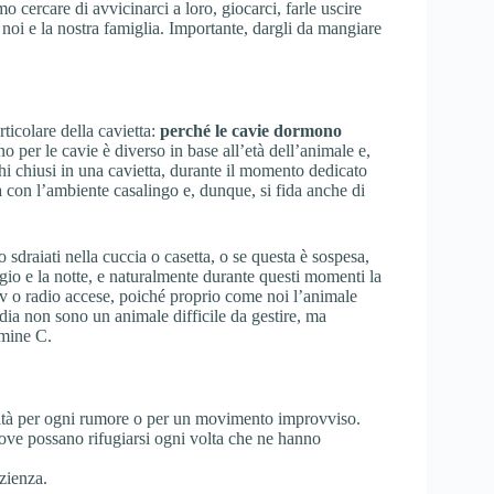
o cercare di avvicinarci a loro, giocarci, farle uscire
 noi e la nostra famiglia. Importante, dargli da mangiare
icolare della cavietta:
perché le cavie dormono
o per le cavie è diverso in base all’età dell’animale e,
hi chiusi in una cavietta, durante il momento dedicato
 con l’ambiente casalingo e, dunque, si fida anche di
 sdraiati nella cuccia o casetta, o se questa è sospesa,
gio e la notte, e naturalmente durante questi momenti la
tv o radio accese, poiché proprio come noi l’animale
ndia non sono un animale difficile da gestire, ma
amine C.
ilità per ogni rumore o per un movimento improvviso.
dove possano rifugiarsi ogni volta che ne hanno
zienza.