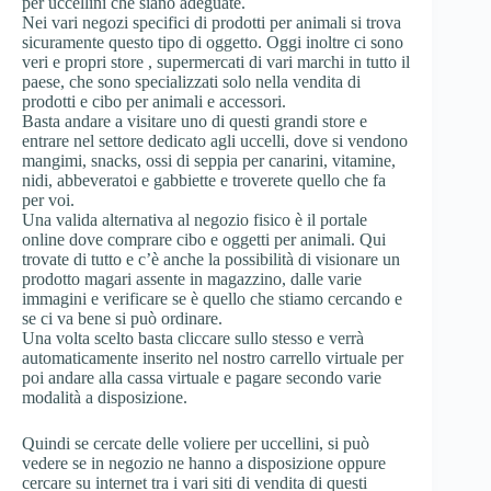
per uccellini che siano adeguate.
Nei vari negozi specifici di prodotti per animali si trova
sicuramente questo tipo di oggetto. Oggi inoltre ci sono
veri e propri store , supermercati di vari marchi in tutto il
paese, che sono specializzati solo nella vendita di
prodotti e cibo per animali e accessori.
Basta andare a visitare uno di questi grandi store e
entrare nel settore dedicato agli uccelli, dove si vendono
mangimi, snacks, ossi di seppia per canarini, vitamine,
nidi, abbeveratoi e gabbiette e troverete quello che fa
per voi.
Una valida alternativa al negozio fisico è il portale
online dove comprare cibo e oggetti per animali. Qui
trovate di tutto e c’è anche la possibilità di visionare un
prodotto magari assente in magazzino, dalle varie
immagini e verificare se è quello che stiamo cercando e
se ci va bene si può ordinare.
Una volta scelto basta cliccare sullo stesso e verrà
automaticamente inserito nel nostro carrello virtuale per
poi andare alla cassa virtuale e pagare secondo varie
modalità a disposizione.
Quindi se cercate delle voliere per uccellini, si può
vedere se in negozio ne hanno a disposizione oppure
cercare su internet tra i vari siti di vendita di questi