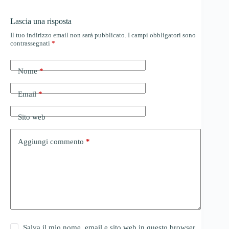
Lascia una risposta
Il tuo indirizzo email non sarà pubblicato.
I campi obbligatori sono
contrassegnati
*
Nome
*
Email
*
Sito web
Aggiungi commento
*
Salva il mio nome, email e sito web in questo browser