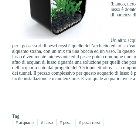
(bianco, nero 
lusso è dotat
di partenza d
Un altro acqu
per i possessori di pesci rossi è quello dell’archietto ed artista
alquanto strana, con un mix tra una boccia ed un vaso. In questo c
lusso è veramente interessante ed il pesce potrà comunque nuotar
aftto di acquari di lusso riguarda una soluzione per quelli che po
dell’acquario nato dal progetto dell’Octopus Studios – si compone
dei tunnel. Il prezzo complessivo per questo acquario di lusso è p
facile installazione e manutenzione. E voi quale acquario avete a 
Tag
#
acquario
#
lusso
#
pesci
#
pesci rossi