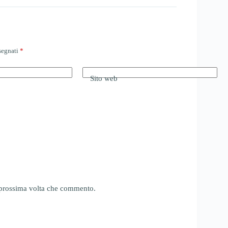
ssegnati
*
Sito web
a prossima volta che commento.