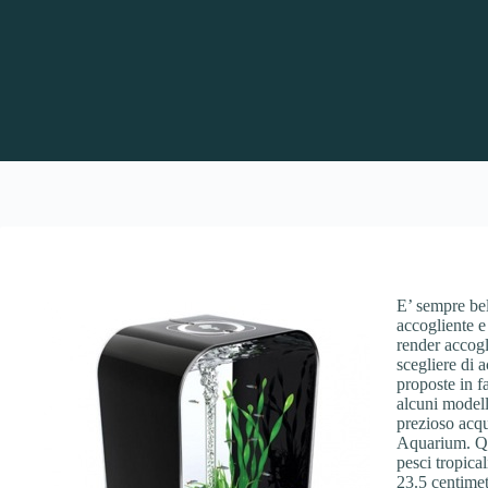
E’ sempre bel
accogliente e 
render accogl
scegliere di 
proposte in f
alcuni modelli
prezioso acqu
Aquarium. Que
pesci tropica
23.5 centimet