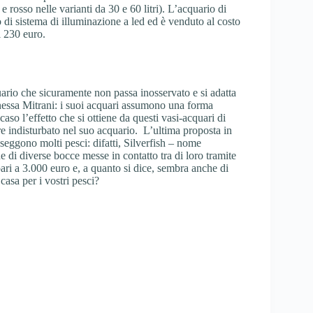
e rosso nelle varianti da 30 e 60 litri). L’acquario di
o di sistema di illuminazione a led ed è venduto al costo
i 230 euro.
ario che sicuramente non passa inosservato e si adatta
 Vanessa Mitrani: i suoi acquari assumono una forma
aso l’effetto che si ottiene da questi vasi-acquari di
e indisturbato nel suo acquario. L’ultima proposta in
sseggono molti pesci: difatti, Silverfish – nome
 di diverse bocce messe in contatto tra di loro tramite
ari a 3.000 euro e, a quanto si dice, sembra anche di
casa per i vostri pesci?