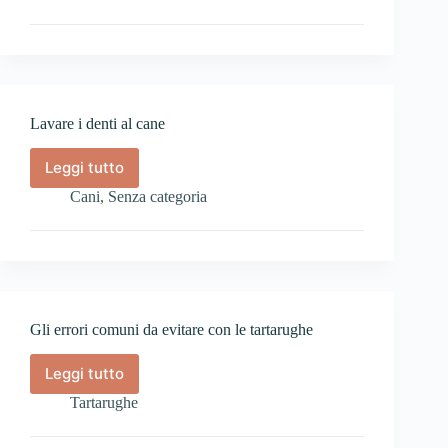
della
lettiera
del
gatto
Lavare i denti al cane
Leggi tutto
Lavare
i
Cani
,
Senza categoria
denti
al
cane
Gli errori comuni da evitare con le tartarughe
Leggi tutto
Gli
errori
Tartarughe
comuni
da