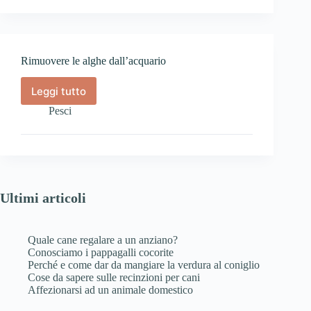
evitare
con
le
tartarughe
Rimuovere le alghe dall’acquario
Leggi tutto
Rimuovere
le
Pesci
alghe
dall’acquario
Ultimi articoli
Quale cane regalare a un anziano?
Conosciamo i pappagalli cocorite
Perché e come dar da mangiare la verdura al coniglio
Cose da sapere sulle recinzioni per cani
Affezionarsi ad un animale domestico