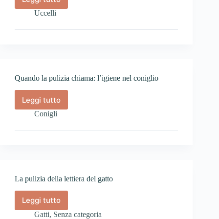
La
manutenzione
Uccelli
della
gabbia
degli
uccelli
Quando la pulizia chiama: l’igiene nel coniglio
Leggi tutto
Quando
la
Conigli
pulizia
chiama:
l’igiene
nel
coniglio
La pulizia della lettiera del gatto
Leggi tutto
La
pulizia
Gatti
,
Senza categoria