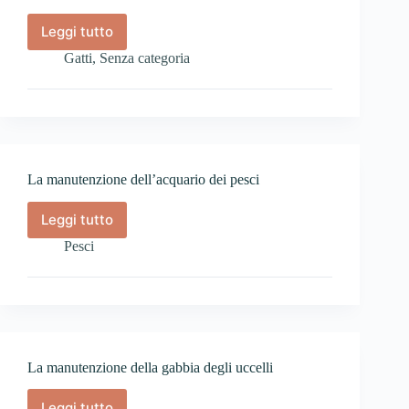
Leggi tutto
Come
fare
Gatti
,
Senza categoria
il
bagno
ai
gatti
La manutenzione dell’acquario dei pesci
Leggi tutto
La
manutenzione
Pesci
dell’acquario
dei
pesci
La manutenzione della gabbia degli uccelli
Leggi tutto