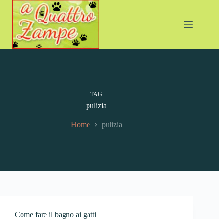
Salta
al
contenuto
TAG
pulizia
Home
pulizia
Come fare il bagno ai gatti