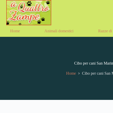
Home
Animali domestici
Razze di 
Cibo per cani San Mari
Home
Cibo per cani San 