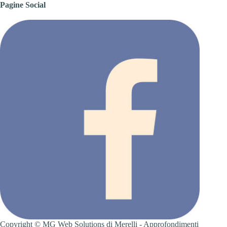
Pagine Social
Copyright ©
MG Web Solutions
di Merelli -
Approfondimenti