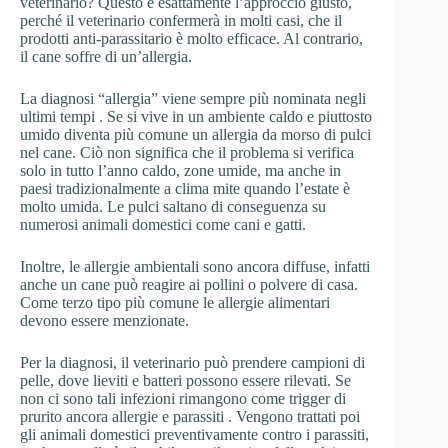
veterinario? Questo è esattamente l’approccio giusto,
perché il veterinario confermerà in molti casi, che il
prodotti anti-parassitario è molto efficace. Al contrario,
il cane soffre di un’allergia.
La diagnosi “allergia” viene sempre più nominata negli
ultimi tempi . Se si vive in un ambiente caldo e piuttosto
umido diventa più comune un allergia da morso di pulci
nel cane. Ciò non significa che il problema si verifica
solo in tutto l’anno caldo, zone umide, ma anche in
paesi tradizionalmente a clima mite quando l’estate è
molto umida. Le pulci saltano di conseguenza su
numerosi animali domestici come cani e gatti.
Inoltre, le allergie ambientali sono ancora diffuse, infatti
anche un cane può reagire ai pollini o polvere di casa.
Come terzo tipo più comune le allergie alimentari
devono essere menzionate.
Per la diagnosi, il veterinario può prendere campioni di
pelle, dove lieviti e batteri possono essere rilevati. Se
non ci sono tali infezioni rimangono come trigger di
prurito ancora allergie e parassiti . Vengono trattati poi
gli animali domestici preventivamente contro i parassiti,