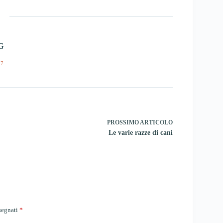
 G
27
PROSSIMO
ARTICOLO
Le varie razze di cani
ssegnati
*