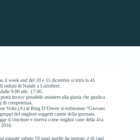
 il week end del 10 e 11 dicembre si terrà la 41
i raduni di Natale a Lariofiere.
 dalle 9.00 alle 17.00.
otrà invece possibile assistere alla giuria che giudica
ng di competenza.
one Volta (A) al Ring D’Onore si esibiranno “Giovani
 gruppi dei migliori soggetti canini della giornata.
ge il vincitore e riserva come miglior cane della 41a
 2016.
o esposte sabato 10 sono quelle da pastore, e di cani