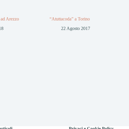
8 ad Arezzo
“Atuttacoda” a Torino
18
22 Agosto 2017
rticoli
Privaci e Cookie Policy