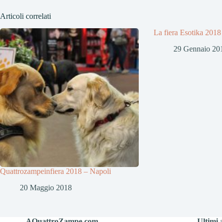
Articoli correlati
La fiera Esotika 201
29 Gennaio 20
Quattrozampeinfiera 2018 – Napoli
20 Maggio 2018
AQuattroZampe.com
Ultimi a