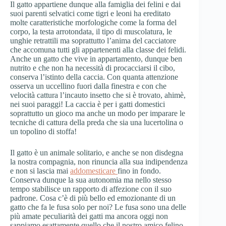
Il gatto appartiene dunque alla famiglia dei felini e dai
suoi parenti selvatici come tigri e leoni ha ereditato
molte caratteristiche morfologiche come la forma del
corpo, la testa arrotondata, il tipo di muscolatura, le
unghie retrattili ma soprattutto l’anima del cacciatore
che accomuna tutti gli appartenenti alla classe dei felidi.
Anche un gatto che vive in appartamento, dunque ben
nutrito e che non ha necessità di procacciarsi il cibo,
conserva l’istinto della caccia. Con quanta attenzione
osserva un uccellino fuori dalla finestra e con che
velocità cattura l’incauto insetto che si è trovato, ahimè,
nei suoi paraggi! La caccia è per i gatti domestici
soprattutto un gioco ma anche un modo per imparare le
tecniche di cattura della preda che sia una lucertolina o
un topolino di stoffa!
Il gatto è un animale solitario, e anche se non disdegna
la nostra compagnia, non rinuncia alla sua indipendenza
e non si lascia mai
addomesticare
fino in fondo.
Conserva dunque la sua autonomia ma nello stesso
tempo stabilisce un rapporto di affezione con il suo
padrone. Cosa c’è di più bello ed emozionante di un
gatto che fa le fusa solo per noi? Le fusa sono una delle
più amate peculiarità dei gatti ma ancora oggi non
sappiamo esattamente quello che il nostro amico felino