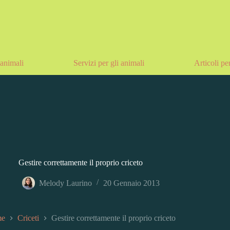
animali
Servizi per gli animali
Articoli pe
Gestire correttamente il proprio criceto
Melody Laurino
20 Gennaio 2013
me
Criceti
Gestire correttamente il proprio criceto