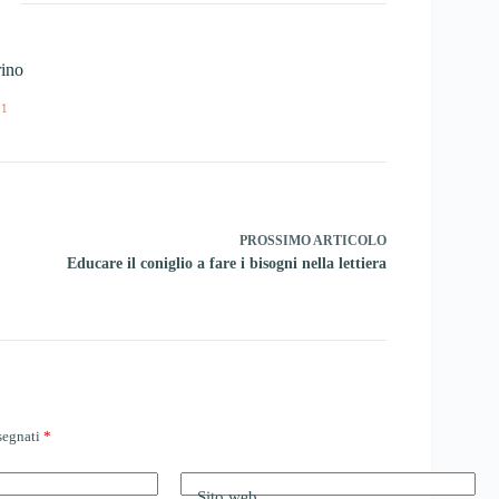
ino
01
PROSSIMO
ARTICOLO
Educare il coniglio a fare i bisogni nella lettiera
ssegnati
*
Sito web