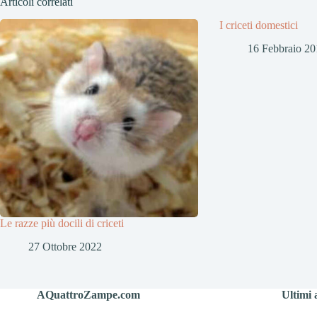
Articoli correlati
I criceti domestici
16 Febbraio 20
Le razze più docili di criceti
27 Ottobre 2022
AQuattroZampe.com
Ultimi a