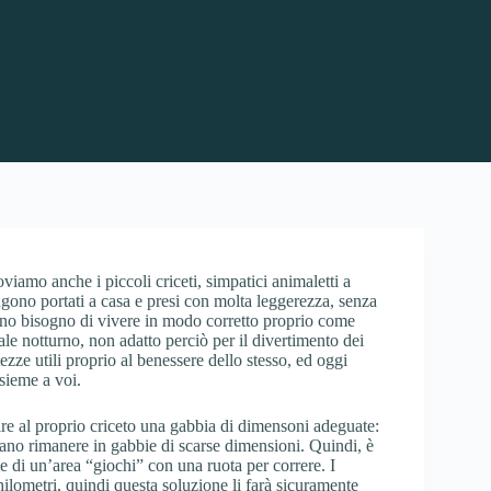
viamo anche i piccoli criceti, simpatici animaletti a
gono portati a casa e presi con molta leggerezza, senza
anno bisogno di vivere in modo corretto proprio come
ale notturno, non adatto perciò per il divertimento dei
ezze utili proprio al benessere dello stesso, ed oggi
sieme a voi.
ire al proprio criceto una gabbia di dimensoni adeguate:
no rimanere in gabbie di scarse dimensioni. Quindi, è
he di un’area “giochi” con una ruota per correre. I
 chilometri, quindi questa soluzione li farà sicuramente