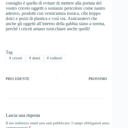
consiglio è quello di evitare di mettere alla portata del
vostro criceto oggetti o sostanze pericolore come nastro
adesivo, prodotti con verniciatura tossica, cibi troppo
dolci e pezzi di plastica e così via. Assicuratevi che
anche gli oggetti all’interno della gabbia siano a norma,
perché i criceti amano rosicchiare anche quelli!
Tag
#
criceti
#
denti
#
roditori
PRECEDENTE
PROSSIMO
Lascia una risposta
Il tuo indirizzo email non sarà pubblicato.
I campi obbligatori sono
contrassegnati
*