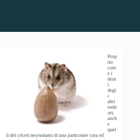
Prop
rio
com
e i
dent
i
degl
i
altri
rodit
ori,
anch
e
quel
li dei criceti necessitano di una particolare cura ed