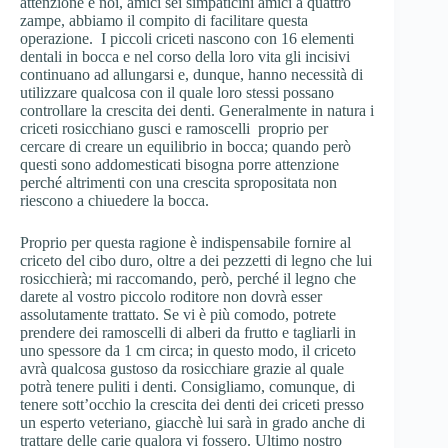
attenzione e noi, amici sei simpaticini amici a quattro
zampe, abbiamo il compito di facilitare questa
operazione. I piccoli criceti nascono con 16 elementi
dentali in bocca e nel corso della loro vita gli incisivi
continuano ad allungarsi e, dunque, hanno necessità di
utilizzare qualcosa con il quale loro stessi possano
controllare la crescita dei denti. Generalmente in natura i
criceti rosicchiano gusci e ramoscelli proprio per
cercare di creare un equilibrio in bocca; quando però
questi sono addomesticati bisogna porre attenzione
perché altrimenti con una crescita spropositata non
riescono a chiuedere la bocca.
Proprio per questa ragione è indispensabile fornire al
criceto del cibo duro, oltre a dei pezzetti di legno che lui
rosicchierà; mi raccomando, però, perché il legno che
darete al vostro piccolo roditore non dovrà esser
assolutamente trattato. Se vi è più comodo, potrete
prendere dei ramoscelli di alberi da frutto e tagliarli in
uno spessore da 1 cm circa; in questo modo, il criceto
avrà qualcosa gustoso da rosicchiare grazie al quale
potrà tenere puliti i denti. Consigliamo, comunque, di
tenere sott’occhio la crescita dei denti dei criceti presso
un esperto veteriano, giacchè lui sarà in grado anche di
trattare delle carie qualora vi fossero. Ultimo nostro