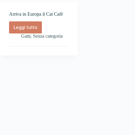
Arriva in Europa il Cat Cafè
Leggi tutto
Arriva
in
Gatti
,
Senza categoria
Europa
il
Cat
Cafè