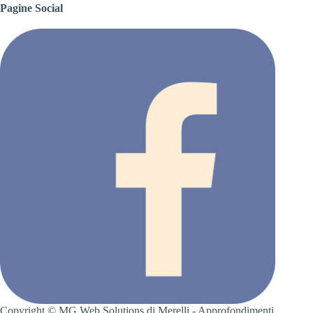
Pagine Social
Copyright ©
MG Web Solutions
di Merelli -
Approfondimenti