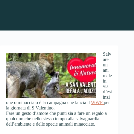
Salv
are
un
ani
male
in
via
d’est
inzi
one o minacciato è la campagna che lancia il
WWF
per
la giornata di S.Valentino.
Fare un gesto d’amore che punti sia a fare un regalo a
qualcuno che nello stesso tempo alla salvaguardia
dell’ambiente e delle specie animali minacciate.