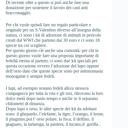
Di recente oltre a questo si può anche fare una
donazione per sostenere il lavoro dei cani anti
bracconaggio.
Per chi vuole quindi fare un regalo particolare e
originale per un S.Valentino diverso all’insegna della
natura, ci sono i kit di adozione di animali in pericolo
creati dal WWf che partono dai 30 euro e ci sono 18
specie tra cui scegliere.
Per questo giorno cìè anche una curiosità: per chi in
questo giorno vuole fare una proposta importante di
fedeltà eterna al partner, ci sono due kit speciali per
questa occasione ovvero l’adozione del lupo oppure
dell’orso dato che queste specie sono per antonomasia
monogame e sempre fedeli.
I lupi, ad esempio restano fedeli allo/a stesso/a
compagno/a per tutta la vita e gli orsi, ritrovano la loro
dolce metà dopo tanto tempo e anche se li separano
chilometri di distanza.
Dopo lupo e orso, le altre specie dei kit da adottare
sono: il ghepardo, l’elefante, la tigre, l’orango, il leone,
il pinguino,poi l’ orso polare, la foca, il delfino, il
giaguaro, la tartaruga, la pantera, il tucano,il gorilla ,