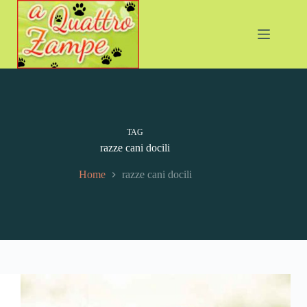
Salta
al
contenuto
TAG
razze cani docili
Home
razze cani docili