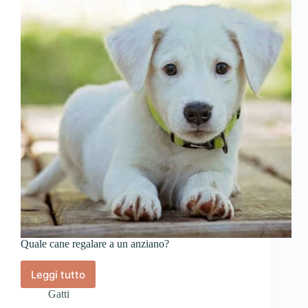
Quale cane regalare a un anziano?
Leggi tutto
Quale
cane
Gatti
regalare