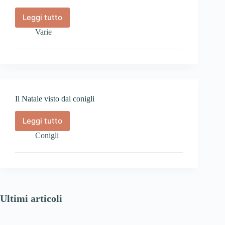
Leggi tutto
Attività
natalizie
Varie
al
Bioparco
Il Natale visto dai conigli
Leggi tutto
Il
Natale
Conigli
visto
dai
conigli
Ultimi articoli