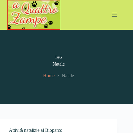
Salta
al
contenuto
TAG
Natale
Home
Natale
Attività natalizie al Bioparco