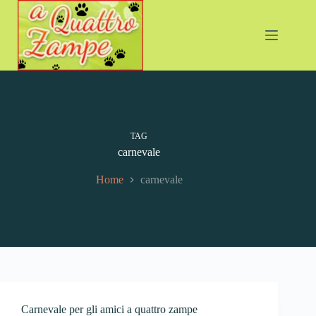
Salta
al
contenuto
TAG
carnevale
Home
carnevale
Carnevale per gli amici a quattro zampe