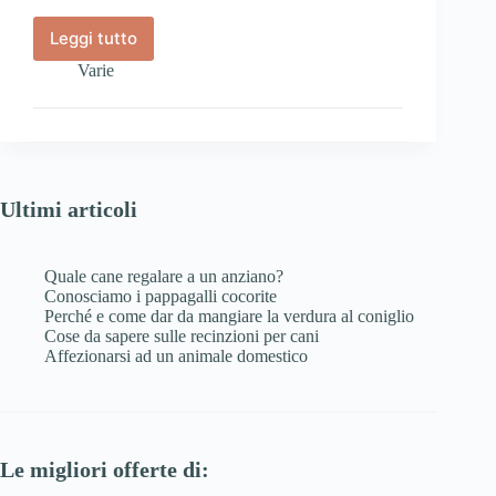
Leggi tutto
Carnevale
per
Varie
gli
amici
a
quattro
zampe
Ultimi articoli
Quale cane regalare a un anziano?
Conosciamo i pappagalli cocorite
Perché e come dar da mangiare la verdura al coniglio
Cose da sapere sulle recinzioni per cani
Affezionarsi ad un animale domestico
Le migliori offerte di: