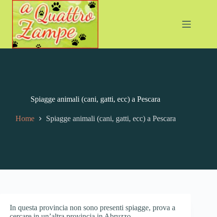
Salta
al
contenuto
Spiagge animali (cani, gatti, ecc) a Pescara
Home
Spiagge animali (cani, gatti, ecc) a Pescara
In questa provincia non sono presenti spiagge, prova a
cercare in un’altra provincia in Abruzzo