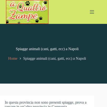
Salta
al
contenuto
Spiagge animali (cani, gatti, ecc) a Napoli
Home
Spiagge animali (cani, gatti, ecc) a Napoli
In questa provincia non sono presenti spiagge, prova a
cercare in un’altra provincia in Campania