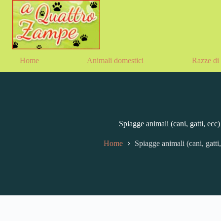
Salta
al
contenuto
Home
Animali domestici
Razze di 
Spiagge animali (cani, gatti, ecc
Home
Spiagge animali (cani, gatti