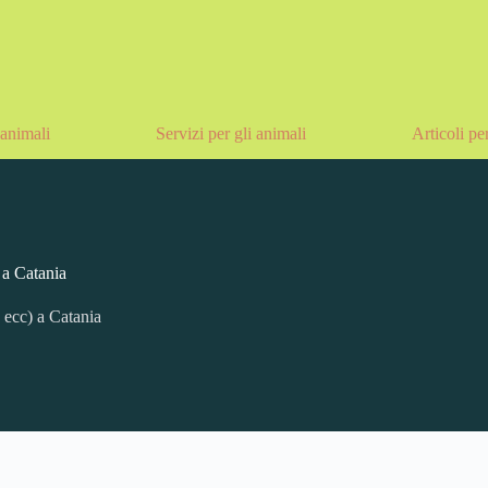
animali
Servizi per gli animali
Articoli pe
) a Catania
, ecc) a Catania