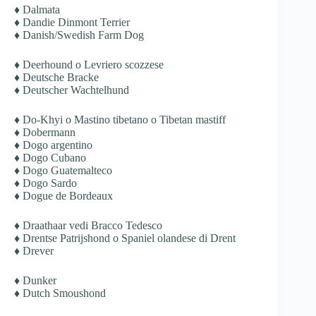
♦ Dalmata
♦ Dandie Dinmont Terrier
♦ Danish/Swedish Farm Dog
♦ Deerhound o Levriero scozzese
♦ Deutsche Bracke
♦ Deutscher Wachtelhund
♦ Do-Khyi o Mastino tibetano o Tibetan mastiff
♦ Dobermann
♦ Dogo argentino
♦ Dogo Cubano
♦ Dogo Guatemalteco
♦ Dogo Sardo
♦ Dogue de Bordeaux
♦ Draathaar vedi Bracco Tedesco
♦ Drentse Patrijshond o Spaniel olandese di Drent
♦ Drever
♦ Dunker
♦ Dutch Smoushond