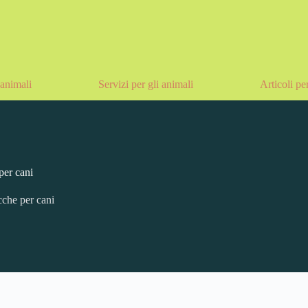
animali
Servizi per gli animali
Articoli pe
per cani
cche per cani