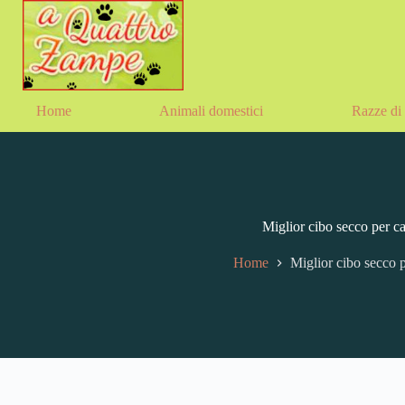
Home
Animali domestici
Razze di 
Miglior cibo secco per ca
Home
Miglior cibo secco p