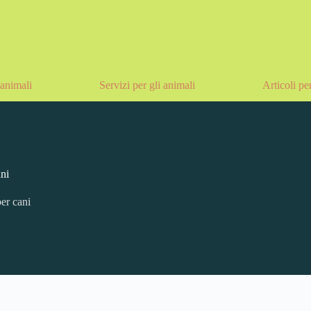
animali
Servizi per gli animali
Articoli pe
ni
er cani