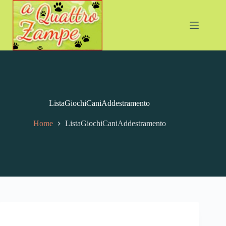
ListaGiochiCaniAddestramento
Home
ListaGiochiCaniAddestramento