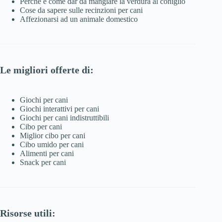
Perché e come dar da mangiare la verdura al coniglio
Cose da sapere sulle recinzioni per cani
Affezionarsi ad un animale domestico
Le migliori offerte di:
Giochi per cani
Giochi interattivi per cani
Giochi per cani indistruttibili
Cibo per cani
Miglior cibo per cani
Cibo umido per cani
Alimenti per cani
Snack per cani
Risorse utili: