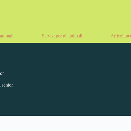
animali
Servizi per gli animali
Articoli pe
or
 senior