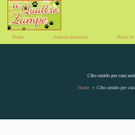
Home
Animali domestici
Razze di 
Cibo umido per cani seni
Home
Cibo umido per cani