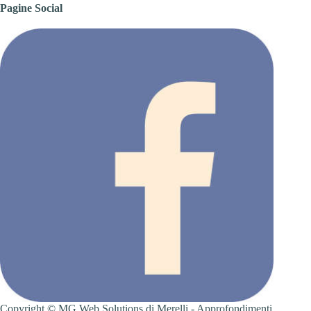
Pagine Social
Copyright ©
MG Web Solutions
di Merelli -
Approfondimenti