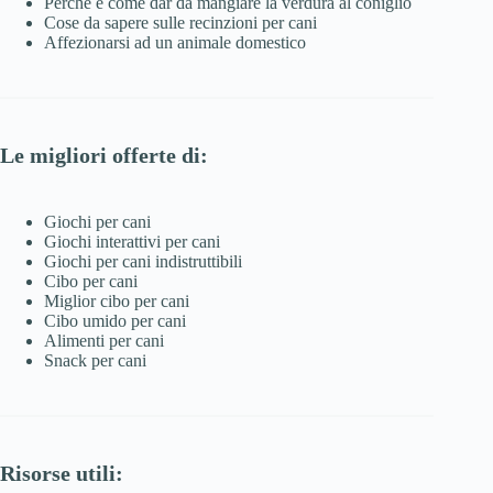
Perché e come dar da mangiare la verdura al coniglio
Cose da sapere sulle recinzioni per cani
Affezionarsi ad un animale domestico
Le migliori offerte di:
Giochi per cani
Giochi interattivi per cani
Giochi per cani indistruttibili
Cibo per cani
Miglior cibo per cani
Cibo umido per cani
Alimenti per cani
Snack per cani
Risorse utili: