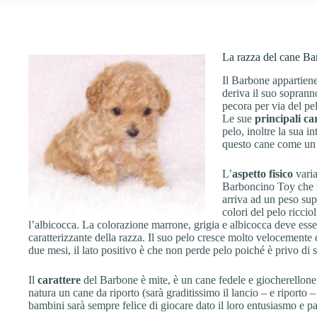
La razza del cane Bar
Il Barbone appartiene 
deriva il suo soprann
pecora per via del pel
Le sue
principali
ca
pelo, inoltre la sua i
questo cane come un
L’
aspetto fisico
varia
Barboncino Toy che n
arriva ad un peso sup
colori del pelo ricciol
l’albicocca. La colorazione marrone, grigia e albicocca deve esse
caratterizzante della razza. Il suo pelo cresce molto velocemente
due mesi, il lato positivo è che non perde pelo poiché è privo di 
Il
carattere
del Barbone è mite, è un cane fedele e giocherellone
natura un cane da riporto (sarà graditissimo il lancio – e riporto
bambini sarà sempre felice di giocare dato il loro entusiasmo e par