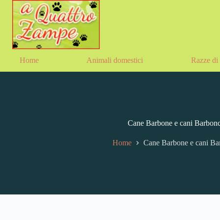
Salta
al
contenuto
Home
Animali domestici
Razze di 
Cane Barbone e cani Barbonc
Home
Cane Barbone e cani Bar