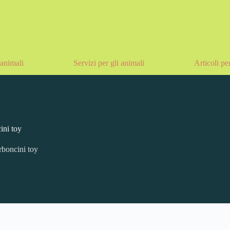
animali
Servizi per gli animali
Articoli pe
ini toy
boncini toy