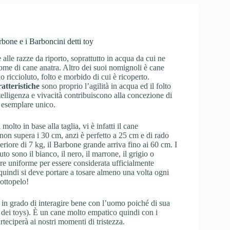
bone e i Barboncini detti toy
alle razze da riporto, soprattutto in acqua da cui ne
ome di cane anatra. Altro dei suoi nomignoli è cane
o riccioluto, folto e morbido di cui è ricoperto.
ratteristiche
sono proprio l’agilità in acqua ed il folto
ntelligenza e vivacità contribuiscono alla concezione di
 esemplare unico.
 molto in base alla taglia, vi è infatti il cane
on supera i 30 cm, anzi è perfetto a 25 cm e di rado
eriore di 7 kg, il Barbone grande arriva fino ai 60 cm. I
uto sono il bianco, il nero, il marrone, il grigio o
re uniforme per essere considerata ufficialmente
 quindi si deve portare a tosare almeno una volta ogni
sottopelo!
 in grado di interagire bene con l’uomo poiché di sua
 – dei toys). È un cane molto empatico quindi con i
teciperà ai nostri momenti di tristezza.