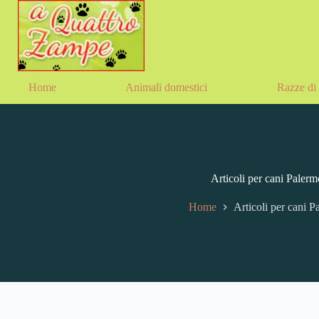
Home
Animali domestici
Razze di 
Articoli per cani Palerm
Home
Articoli per cani P