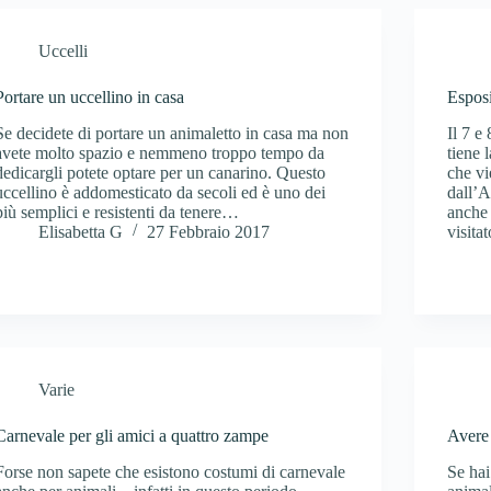
Uccelli
Portare un uccellino in casa
Esposi
Se decidete di portare un animaletto in casa ma non
Il 7 e
avete molto spazio e nemmeno troppo tempo da
tiene 
dedicargli potete optare per un canarino. Questo
che vi
uccellino è addomesticato da secoli ed è uno dei
dall’A
più semplici e resistenti da tenere…
anche 
Elisabetta G
27 Febbraio 2017
visita
Varie
Carnevale per gli amici a quattro zampe
Avere 
Forse non sapete che esistono costumi di carnevale
Se hai