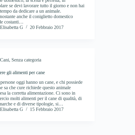
e domestico, la scelta è perfetta, in
olare se devi lavorare tutto il giorno e non hai
tempo da dedicare a un animale.
ostante anche il coniglietto domestico
de costanti…
Elisabetta G
20 Febbraio 2017
Cani
,
Senza categoria
ere gli alimenti per cane
persone oggi hanno un cane, e chi possiede
e sa che cure richiede questo animale
sa la corretta alimentazione. Ci sono in
cio molti alimenti per il cane di qualità, di
marche e di diverse tipologie, si…
Elisabetta G
15 Febbraio 2017