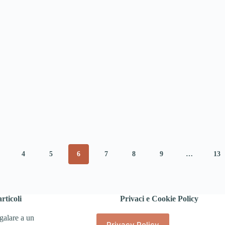
4
5
6
7
8
9
…
13
rticoli
Privaci e Cookie Policy
galare a un
Privacy Policy