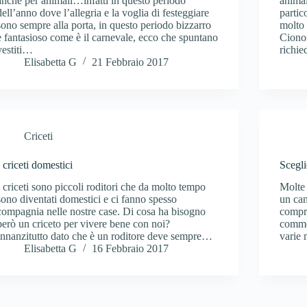
anche per animali…infatti in questo periodo
animal
dell’anno dove l’allegria e la voglia di festeggiare
partic
sono sempre alla porta, in questo periodo bizzarro
molto 
e fantasioso come è il carnevale, ecco che spuntano
Cionon
vestiti…
richie
Elisabetta G
21 Febbraio 2017
Criceti
I criceti domestici
Scegli
I criceti sono piccoli roditori che da molto tempo
Molte 
sono diventati domestici e ci fanno spesso
un can
compagnia nelle nostre case. Di cosa ha bisogno
compre
però un criceto per vivere bene con noi?
commer
Innanzitutto dato che è un roditore deve sempre…
varie 
Elisabetta G
16 Febbraio 2017