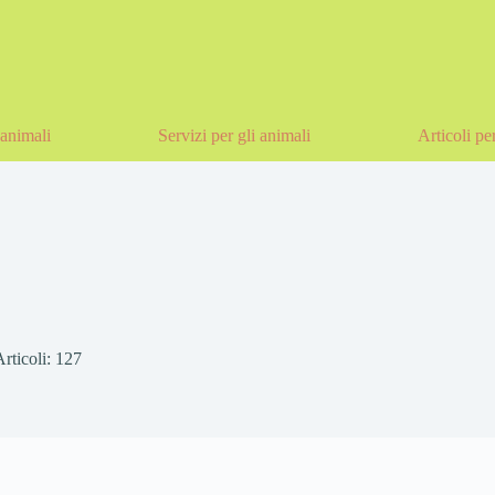
animali
Servizi per gli animali
Articoli pe
Articoli: 127